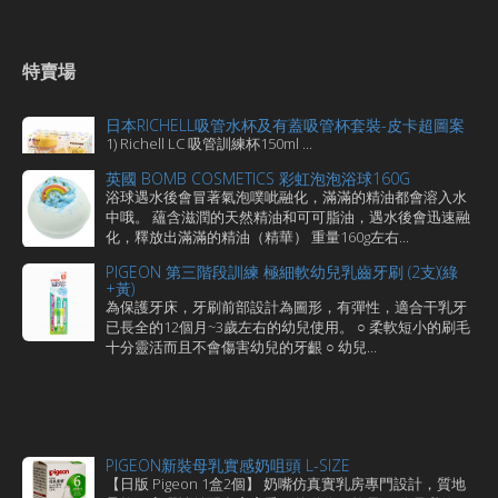
特賣場
日本RICHELL吸管水杯及有蓋吸管杯套裝-皮卡超圖案
1) Richell LC 吸管訓練杯150ml ...
英國 BOMB COSMETICS 彩虹泡泡浴球160G
浴球遇水後會冒著氣泡噗呲融化，滿滿的精油都會溶入水
中哦。 蘊含滋潤的天然精油和可可脂油，遇水後會迅速融
化，釋放出滿滿的精油（精華） 重量160g左右...
PIGEON 第三階段訓練 極細軟幼兒乳齒牙刷 (2支)(綠
+黃)
為保護牙床，牙刷前部設計為圖形，有彈性，適合干乳牙
已長全的12個月~3歲左右的幼兒使用。 ○ 柔軟短小的刷毛
十分靈活而且不會傷害幼兒的牙齦 ○ 幼兒...
PIGEON新裝母乳實感奶咀頭 L-SIZE
【日版 Pigeon 1盒2個】 奶嘴仿真實乳房專門設計，質地