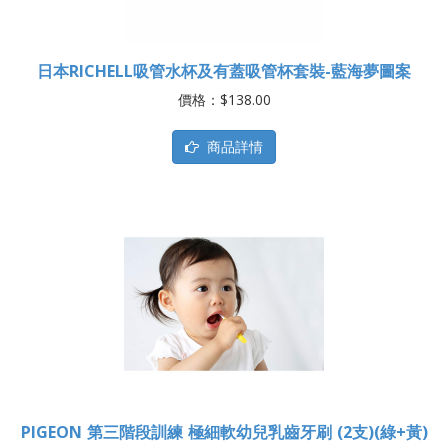
日本RICHELL吸管水杯及有蓋吸管杯套裝-藍海夢圖案
價格：$138.00
商品詳情
PIGEON 第三階段訓練 極細軟幼兒乳齒牙刷 (2支)(綠+黃)