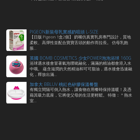
PIGEON新裝母乳實感奶咀頭 L-SIZE
【日版 Pigeon 1盒2個】 奶嘴仿真實乳房專門設計，質地
柔軟、高彈性並配合寶寶舌頭的動作而拉長。 仿母乳飽
脹...
英國 BOMB COSMETICS 少女POWER泡泡浴球 160G
浴球遇水後會冒著氣泡噗呲融化，滿滿的精油都會溶入水
中哦。 蘊含滋潤的天然精油和可可脂油，遇水後會迅速融
化，釋放出滿...
加拿大 BBLUV 桃紅色矽膠保溫餐盤
有獨立間隔可倒入熱水，讓食物在用餐時保持溫暖！及憑
藉其吸力底座，它將使父母的生活更輕鬆。 特徵： * 熱水
室...