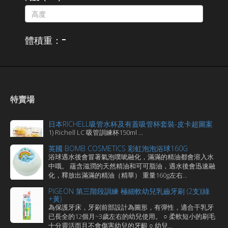
-
體積重：
特賣場
日本RICHELL吸管水杯及有蓋吸管杯套裝-皮卡超圖案
1) Richell LC 吸管訓練杯150ml ...
英國 BOMB COSMETICS 彩虹泡泡浴球160G
浴球遇水後會冒著氣泡噗呲融化，滿滿的精油都會溶入水
中哦。 蘊含滋潤的天然精油和可可脂油，遇水後會迅速融
化，釋放出滿滿的精油（精華） 重量160g左右...
PIGEON 第三階段訓練 極細軟幼兒乳齒牙刷 (2支)(綠
+黃)
為保護牙床，牙刷前部設計為圖形，有彈性，適合干乳牙
已長全的12個月~3歲左右的幼兒使用。 ○ 柔軟短小的刷毛
十分靈活而且不會傷害幼兒的牙齦 ○ 幼兒...