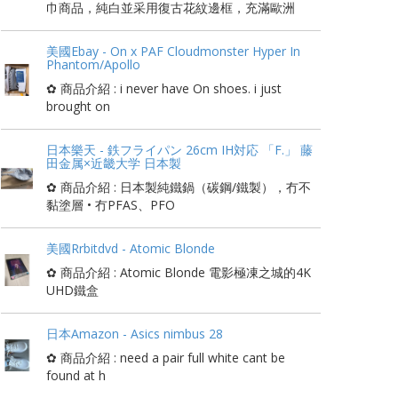
巾商品，純白並采用復古花紋邊框，充滿歐洲
美國Ebay - On x PAF Cloudmonster Hyper In
Phantom/Apollo
✿ 商品介紹 : i never have On shoes. i just
brought on
日本樂天 - 鉄フライパン 26cm IH対応 「F.」 藤
田金属×近畿大学 日本製
✿ 商品介紹 : 日本製純鐵鍋（碳鋼/鐵製），冇不
黏塗層 • 冇PFAS、PFO
美國Rrbitdvd - Atomic Blonde
✿ 商品介紹 : Atomic Blonde 電影極凍之城的4K
UHD鐵盒
日本Amazon - Asics nimbus 28
✿ 商品介紹 : need a pair full white cant be
found at h