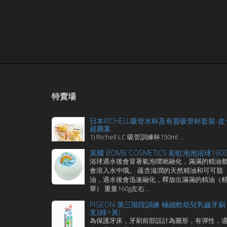
特賣場
日本RICHELL吸管水杯及有蓋吸管杯套裝-皮
超圖案
1) Richell LC 吸管訓練杯150ml ...
英國 BOMB COSMETICS 彩虹泡泡浴球160
浴球遇水後會冒著氣泡噗呲融化，滿滿的精油
會溶入水中哦。 蘊含滋潤的天然精油和可可脂
油，遇水後會迅速融化，釋放出滿滿的精油（
華） 重量160g左右...
PIGEON 第三階段訓練 極細軟幼兒乳齒牙刷 
支)(綠+黃)
為保護牙床，牙刷前部設計為圖形，有彈性，