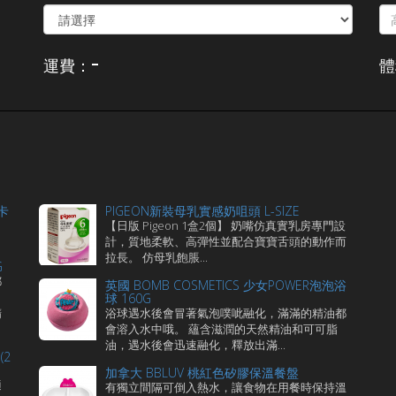
-
運費：
體
卡
PIGEON新裝母乳實感奶咀頭 L-SIZE
【日版 Pigeon 1盒2個】 奶嘴仿真實乳房專門設
計，質地柔軟、高彈性並配合寶寶舌頭的動作而
拉長。 仿母乳飽脹...
G
都
英國 BOMB COSMETICS 少女POWER泡泡浴
球 160G
精
浴球遇水後會冒著氣泡噗呲融化，滿滿的精油都
會溶入水中哦。 蘊含滋潤的天然精油和可可脂
油，遇水後會迅速融化，釋放出滿...
(2
加拿大 BBLUV 桃紅色矽膠保溫餐盤
適
有獨立間隔可倒入熱水，讓食物在用餐時保持溫