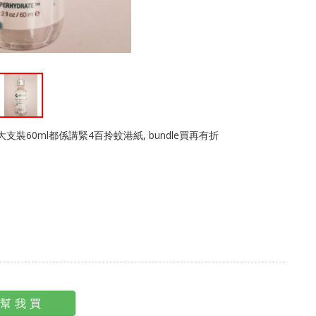
大支裝60ml都係講緊4百拎蚊港紙, bundle買再有折
幫我買