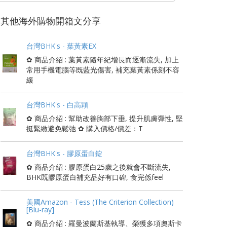
其他海外購物開箱文分享
台灣BHK's - 葉黃素EX
✿ 商品介紹 : 葉黃素隨年紀增長而逐漸流失, 加上
常用手機電腦等既藍光傷害, 補充葉黃素係刻不容
緩
台灣BHK's - 白高顆
✿ 商品介紹 : 幫助改善胸部下垂, 提升肌膚彈性, 堅
挺緊緻避免鬆弛 ✿ 購入價格/價差：T
台灣BHK's - 膠原蛋白錠
✿ 商品介紹 : 膠原蛋白25歲之後就會不斷流失,
BHK既膠原蛋白補充品好有口碑, 食完係feel
美國Amazon - Tess (The Criterion Collection)
[Blu-ray]
✿ 商品介紹 : 羅曼波蘭斯基執導、榮獲多項奧斯卡