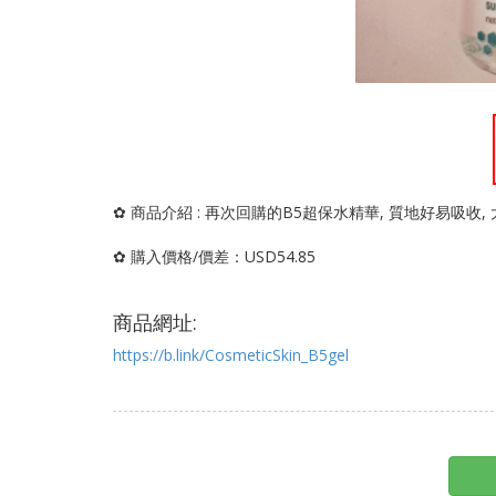
✿ 商品介紹 : 再次回購的B5超保水精華, 質地好易吸收, 
✿ 購入價格/價差：USD54.85
商品網址:
https://b.link/CosmeticSkin_B5gel