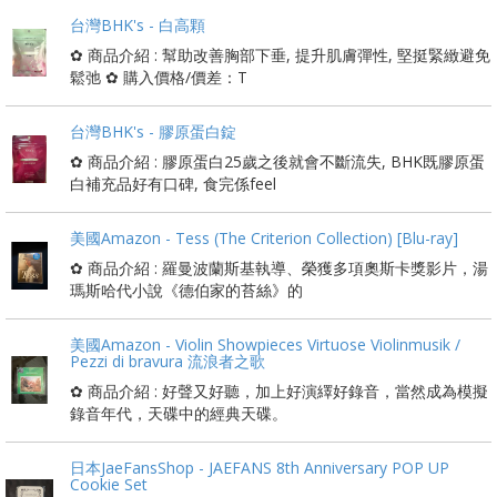
台灣BHK's - 白高顆
✿ 商品介紹 : 幫助改善胸部下垂, 提升肌膚彈性, 堅挺緊緻避免
鬆弛 ✿ 購入價格/價差：T
台灣BHK's - 膠原蛋白錠
✿ 商品介紹 : 膠原蛋白25歲之後就會不斷流失, BHK既膠原蛋
白補充品好有口碑, 食完係feel
美國Amazon - Tess (The Criterion Collection) [Blu-ray]
✿ 商品介紹 : 羅曼波蘭斯基執導、榮獲多項奧斯卡獎影片，湯
瑪斯哈代小說《德伯家的苔絲》的
美國Amazon - Violin Showpieces Virtuose Violinmusik /
Pezzi di bravura 流浪者之歌
✿ 商品介紹 : 好聲又好聽，加上好演繹好錄音，當然成為模擬
錄音年代，天碟中的經典天碟。
日本JaeFansShop - JAEFANS 8th Anniversary POP UP
Cookie Set