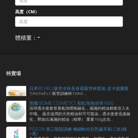
高度（CM）
-
體積重：
特賣場
日本RICHELL吸管水杯及有蓋吸管杯套裝-皮卡超圖案
1) Richell LC 吸管訓練杯150ml ...
英國 BOMB COSMETICS 彩虹泡泡浴球160G
浴球遇水後會冒著氣泡噗呲融化，滿滿的精油都會溶入水
中哦。 蘊含滋潤的天然精油和可可脂油，遇水後會迅速融
化，釋放出滿滿的精油（精華） 重量160g左右...
PIGEON 第三階段訓練 極細軟幼兒乳齒牙刷 (2支)(綠
+黃)