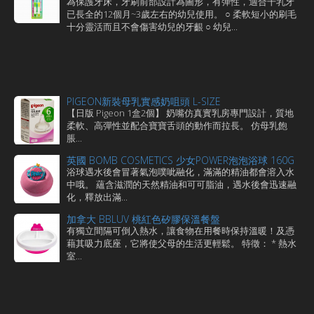
為保護牙床，牙刷前部設計為圖形，有彈性，適合干乳牙
已長全的12個月~3歲左右的幼兒使用。 ○ 柔軟短小的刷毛
十分靈活而且不會傷害幼兒的牙齦 ○ 幼兒...
PIGEON新裝母乳實感奶咀頭 L-SIZE
【日版 Pigeon 1盒2個】 奶嘴仿真實乳房專門設計，質地
柔軟、高彈性並配合寶寶舌頭的動作而拉長。 仿母乳飽
脹...
英國 BOMB COSMETICS 少女POWER泡泡浴球 160G
浴球遇水後會冒著氣泡噗呲融化，滿滿的精油都會溶入水
中哦。 蘊含滋潤的天然精油和可可脂油，遇水後會迅速融
化，釋放出滿...
加拿大 BBLUV 桃紅色矽膠保溫餐盤
有獨立間隔可倒入熱水，讓食物在用餐時保持溫暖！及憑
藉其吸力底座，它將使父母的生活更輕鬆。 特徵： * 熱水
室...