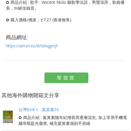
✿ 商品介紹 : 歌手 : Vincent Niclo 聽歌學法語，男聲澎湃，歌曲優
美，￼絕佳錄音。
✿ 購入價格/價差：£7.27 (香港無售)
商品網址:
https://amzn.eu/d/0iAqgmJf
幫我買
其他海外購物開箱文分享
台灣BHK's - 葉黃素EX
✿ 商品介紹 : 葉黃素隨年紀增長而逐漸流失, 加上常用手機電
腦等既藍光傷害, 補充葉黃素係刻不容緩