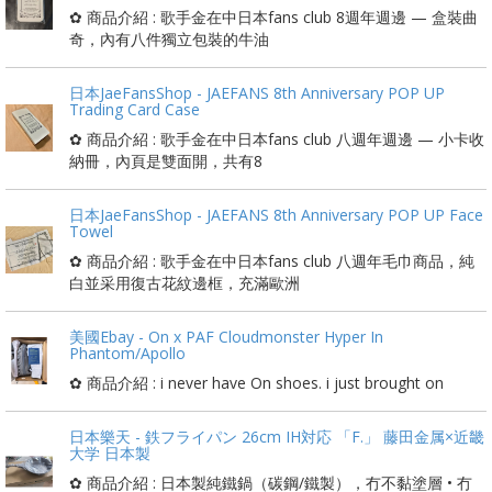
✿ 商品介紹 : 歌手金在中日本fans club 8週年週邊 — 盒裝曲
奇，內有八件獨立包裝的牛油
日本JaeFansShop - JAEFANS 8th Anniversary POP UP
Trading Card Case
✿ 商品介紹 : 歌手金在中日本fans club 八週年週邊 — 小卡收
納冊，內頁是雙面開，共有8
日本JaeFansShop - JAEFANS 8th Anniversary POP UP Face
Towel
✿ 商品介紹 : 歌手金在中日本fans club 八週年毛巾商品，純
白並采用復古花紋邊框，充滿歐洲
美國Ebay - On x PAF Cloudmonster Hyper In
Phantom/Apollo
✿ 商品介紹 : i never have On shoes. i just brought on
日本樂天 - 鉄フライパン 26cm IH対応 「F.」 藤田金属×近畿
大学 日本製
✿ 商品介紹 : 日本製純鐵鍋（碳鋼/鐵製），冇不黏塗層 • 冇