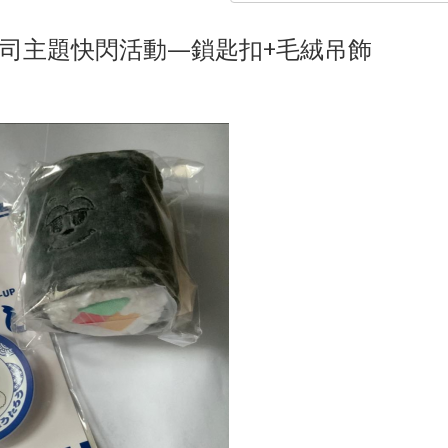
e日本壽司主題快閃活動—鎖匙扣+毛絨吊飾