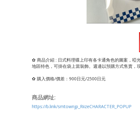
✿ 商品介紹 : 日式料理碟上印有各卡通角色的圖案，
地區特色，可掛在袋上當裝飾。週邊以預購方式售賣，
✿ 購入價格/價差：900日元/2500日元
商品網址:
https://b.link/smtownjp_RiizeCHARACTER_POPUP