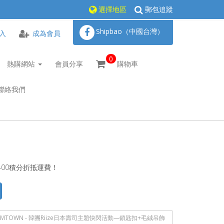
選擇地區
郵包追蹤
Shipbao（中國台灣）
入
成為會員
0
熱購網站
會員分享
購物車
聯絡我們
400積分折抵運費！
MTOWN - 韓團Riize日本壽司主題快閃活動—鎖匙扣+毛絨吊飾