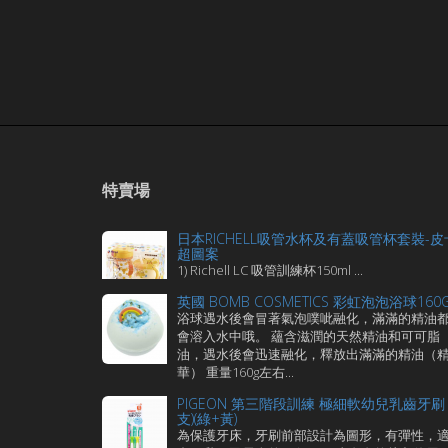
特賣場
日本RICHELL吸管水杯及有蓋吸管杯套裝-皮
超圖案
1) Richell LC 吸管訓練杯150ml ...
英國 BOMB COSMETICS 彩虹泡泡浴球160
浴球遇水後會冒著氣泡噗呲融化，滿滿的精油
會溶入水中哦。 蘊含滋潤的天然精油和可可脂
油，遇水後會迅速融化，釋放出滿滿的精油（
華） 重量160g左右...
PIGEON 第三階段訓練 極細軟幼兒乳齒牙刷 
支)(綠+黃)
為保護牙床，牙刷前部設計為圖形，有彈性，