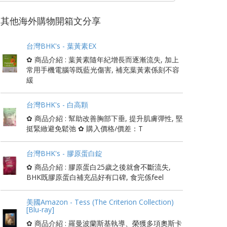
其他海外購物開箱文分享
台灣BHK's - 葉黃素EX
✿ 商品介紹 : 葉黃素隨年紀增長而逐漸流失, 加上
常用手機電腦等既藍光傷害, 補充葉黃素係刻不容
緩
台灣BHK's - 白高顆
✿ 商品介紹 : 幫助改善胸部下垂, 提升肌膚彈性, 堅
挺緊緻避免鬆弛 ✿ 購入價格/價差：T
台灣BHK's - 膠原蛋白錠
✿ 商品介紹 : 膠原蛋白25歲之後就會不斷流失,
BHK既膠原蛋白補充品好有口碑, 食完係feel
美國Amazon - Tess (The Criterion Collection)
[Blu-ray]
✿ 商品介紹 : 羅曼波蘭斯基執導、榮獲多項奧斯卡