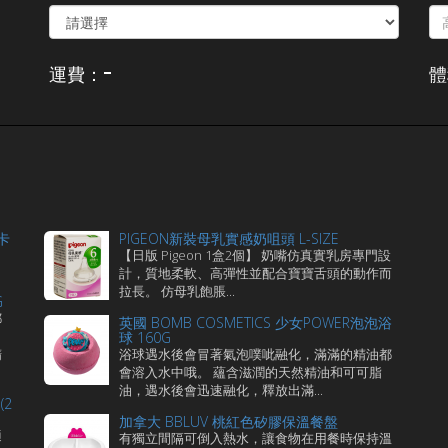
-
運費：
體
卡
PIGEON新裝母乳實感奶咀頭 L-SIZE
【日版 Pigeon 1盒2個】 奶嘴仿真實乳房專門設
計，質地柔軟、高彈性並配合寶寶舌頭的動作而
拉長。 仿母乳飽脹...
G
都
英國 BOMB COSMETICS 少女POWER泡泡浴
球 160G
精
浴球遇水後會冒著氣泡噗呲融化，滿滿的精油都
會溶入水中哦。 蘊含滋潤的天然精油和可可脂
油，遇水後會迅速融化，釋放出滿...
(2
加拿大 BBLUV 桃紅色矽膠保溫餐盤
適
有獨立間隔可倒入熱水，讓食物在用餐時保持溫