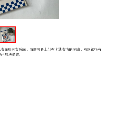
啞光表面很有質感￼，而壽司卷上則有卡通表情的刺繡，兩款都很有
現已無法購買。