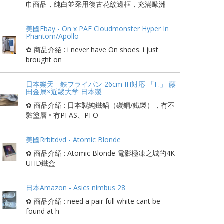
巾商品，純白並采用復古花紋邊框，充滿歐洲
美國Ebay - On x PAF Cloudmonster Hyper In
Phantom/Apollo
✿ 商品介紹 : i never have On shoes. i just
brought on
日本樂天 - 鉄フライパン 26cm IH対応 「F.」 藤
田金属×近畿大学 日本製
✿ 商品介紹 : 日本製純鐵鍋（碳鋼/鐵製），冇不
黏塗層 • 冇PFAS、PFO
美國Rrbitdvd - Atomic Blonde
✿ 商品介紹 : Atomic Blonde 電影極凍之城的4K
UHD鐵盒
日本Amazon - Asics nimbus 28
✿ 商品介紹 : need a pair full white cant be
found at h