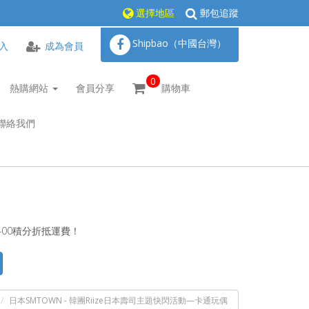
選擇地區
郵包追蹤
Shipbao（中國台灣）
入
成為會員
0
熱購網站
會員分享
購物車
聯絡我們
400積分折抵運費！
日本SMTOWN - 韓團Riize日本壽司主題快閃活動—卡通玩偶