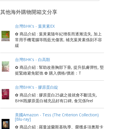
其他海外購物開箱文分享
台灣BHK's - 葉黃素EX
✿ 商品介紹 : 葉黃素隨年紀增長而逐漸流失, 加上
常用手機電腦等既藍光傷害, 補充葉黃素係刻不容
緩
台灣BHK's - 白高顆
✿ 商品介紹 : 幫助改善胸部下垂, 提升肌膚彈性, 堅
挺緊緻避免鬆弛 ✿ 購入價格/價差：T
台灣BHK's - 膠原蛋白錠
✿ 商品介紹 : 膠原蛋白25歲之後就會不斷流失,
BHK既膠原蛋白補充品好有口碑, 食完係feel
美國Amazon - Tess (The Criterion Collection)
[Blu-ray]
✿ 商品介紹 : 羅曼波蘭斯基執導、榮獲多項奧斯卡