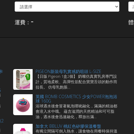
-
運費：
體
卡
PIGEON新裝母乳實感奶咀頭 L-SIZE
【日版 Pigeon 1盒2個】 奶嘴仿真實乳房專門設
計，質地柔軟、高彈性並配合寶寶舌頭的動作而
拉長。 仿母乳飽脹...
G
都
英國 BOMB COSMETICS 少女POWER泡泡浴
球 160G
精
浴球遇水後會冒著氣泡噗呲融化，滿滿的精油都
會溶入水中哦。 蘊含滋潤的天然精油和可可脂
油，遇水後會迅速融化，釋放出滿...
(2
加拿大 BBLUV 桃紅色矽膠保溫餐盤
適
有獨立間隔可倒入熱水，讓食物在用餐時保持溫