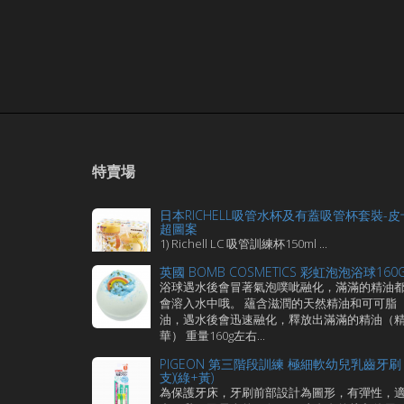
特賣場
日本RICHELL吸管水杯及有蓋吸管杯套裝-皮
超圖案
1) Richell LC 吸管訓練杯150ml ...
英國 BOMB COSMETICS 彩虹泡泡浴球160
浴球遇水後會冒著氣泡噗呲融化，滿滿的精油
會溶入水中哦。 蘊含滋潤的天然精油和可可脂
油，遇水後會迅速融化，釋放出滿滿的精油（
華） 重量160g左右...
PIGEON 第三階段訓練 極細軟幼兒乳齒牙刷 
支)(綠+黃)
為保護牙床，牙刷前部設計為圖形，有彈性，