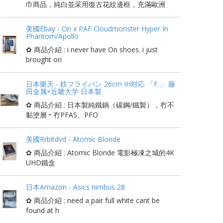
巾商品，純白並采用復古花紋邊框，充滿歐洲
美國Ebay - On x PAF Cloudmonster Hyper In
Phantom/Apollo
✿ 商品介紹 : i never have On shoes. i just
brought on
日本樂天 - 鉄フライパン 26cm IH対応 「F.」 藤
田金属×近畿大学 日本製
✿ 商品介紹 : 日本製純鐵鍋（碳鋼/鐵製），冇不
黏塗層 • 冇PFAS、PFO
美國Rrbitdvd - Atomic Blonde
✿ 商品介紹 : Atomic Blonde 電影極凍之城的4K
UHD鐵盒
日本Amazon - Asics nimbus 28
✿ 商品介紹 : need a pair full white cant be
found at h