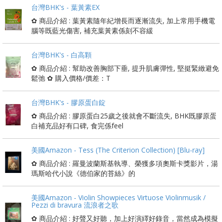
台灣BHK's - 葉黃素EX
✿ 商品介紹 : 葉黃素隨年紀增長而逐漸流失, 加上常用手機電
腦等既藍光傷害, 補充葉黃素係刻不容緩
台灣BHK's - 白高顆
✿ 商品介紹 : 幫助改善胸部下垂, 提升肌膚彈性, 堅挺緊緻避免
鬆弛 ✿ 購入價格/價差：T
台灣BHK's - 膠原蛋白錠
✿ 商品介紹 : 膠原蛋白25歲之後就會不斷流失, BHK既膠原蛋
白補充品好有口碑, 食完係feel
美國Amazon - Tess (The Criterion Collection) [Blu-ray]
✿ 商品介紹 : 羅曼波蘭斯基執導、榮獲多項奧斯卡獎影片，湯
瑪斯哈代小說《德伯家的苔絲》的
美國Amazon - Violin Showpieces Virtuose Violinmusik /
Pezzi di bravura 流浪者之歌
✿ 商品介紹 : 好聲又好聽，加上好演繹好錄音，當然成為模擬