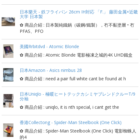
日本樂天 - 鉄フライパン 26cm IH対応 「F.」 藤田金属×近畿
大学 日本製
✿ 商品介紹 : 日本製純鐵鍋（碳鋼/鐵製），冇不黏塗層 • 冇
PFAS、PFO
美國Rrbitdvd - Atomic Blonde
✿ 商品介紹 : Atomic Blonde 電影極凍之城的4K UHD鐵盒
日本Amazon - Asics nimbus 28
✿ 商品介紹 : need a pair full white cant be found at h
日本Uniqlo - 極暖ヒートテックカシミヤブレンドクルーT/9
分袖
✿ 商品介紹 : uniqlo, it is nth special, i cant get the
香港Collectong - Spider-Man Steelbook (One Click)
✿ 商品介紹 : Spider-Man Steelbook (One Click) 電影蜘蛛人
的4