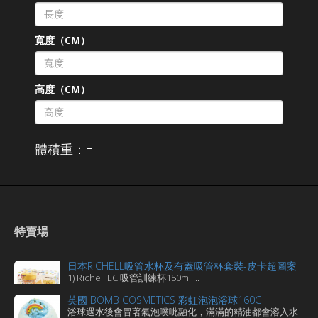
寬度（CM）
高度（CM）
-
體積重：
特賣場
日本RICHELL吸管水杯及有蓋吸管杯套裝-皮卡超圖案
1) Richell LC 吸管訓練杯150ml ...
英國 BOMB COSMETICS 彩虹泡泡浴球160G
浴球遇水後會冒著氣泡噗呲融化，滿滿的精油都會溶入水