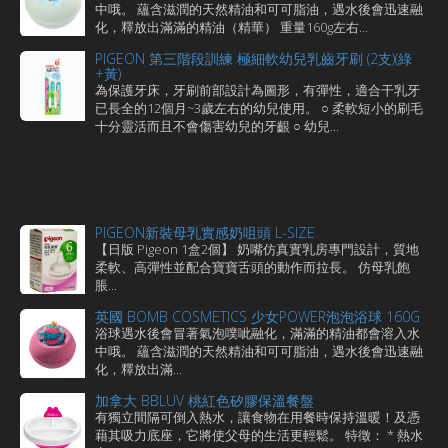
中哦。 蘊含滋潤的天然精油和可可脂油，遇水後會迅速融
化，釋放出滿滿的精油（精華） 重量160g左右...
PIGEON 第三階段訓練 極細軟幼兒乳齒牙刷 (2支)(綠
+黃)
為保護牙床，牙刷前部設計為圖形，有彈性，適合干乳牙
已長全的12個月~3歲左右的幼兒使用。 ○ 柔軟短小的刷毛
十分靈活而且不會傷害幼兒的牙齦 ○ 幼兒...
PIGEON新裝母乳實感奶咀頭 L-SIZE
【日版 Pigeon 1盒2個】 奶嘴仿真實乳房專門設計，質地
柔軟、高彈性並配合寶寶舌頭的動作而拉長。 仿母乳飽
脹...
英國 BOMB COSMETICS 少女POWER泡泡浴球 160G
浴球遇水後會冒著氣泡噗呲融化，滿滿的精油都會溶入水
中哦。 蘊含滋潤的天然精油和可可脂油，遇水後會迅速融
化，釋放出滿...
加拿大 BBLUV 桃紅色矽膠保溫餐盤
有獨立間隔可倒入熱水，讓食物在用餐時保持溫暖！及憑
藉其吸力底座，它將使父母的生活更輕鬆。 特徵： * 熱水