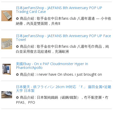
日本JaeFansShop - JAEFANS 8th Anniversary POP UP
Trading Card Case
✿ 商品介紹 : 歌手金在中日本fans club 八週年週邊 — 小卡收
納冊，內頁是雙面開，共有8
日本JaeFansShop - JAEFANS 8th Anniversary POP UP Face
Towel
✿ 商品介紹 : 歌手金在中日本fans club 八週年毛巾商品，純
白並采用復古花紋邊框，充滿歐洲
美國Ebay - On x PAF Cloudmonster Hyper In
Phantom/Apollo
✿ 商品介紹 : i never have On shoes. i just brought on
日本樂天 - 鉄フライパン 26cm IH対応 「F.」 藤田金属×近畿
大学 日本製
✿ 商品介紹 : 日本製純鐵鍋（碳鋼/鐵製），冇不黏塗層 • 冇
PFAS、PFO