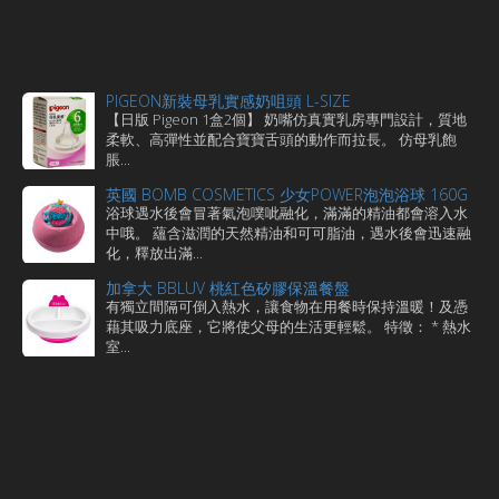
PIGEON新裝母乳實感奶咀頭 L-SIZE
【日版 Pigeon 1盒2個】 奶嘴仿真實乳房專門設計，質地
柔軟、高彈性並配合寶寶舌頭的動作而拉長。 仿母乳飽
脹...
英國 BOMB COSMETICS 少女POWER泡泡浴球 160G
浴球遇水後會冒著氣泡噗呲融化，滿滿的精油都會溶入水
中哦。 蘊含滋潤的天然精油和可可脂油，遇水後會迅速融
化，釋放出滿...
加拿大 BBLUV 桃紅色矽膠保溫餐盤
有獨立間隔可倒入熱水，讓食物在用餐時保持溫暖！及憑
藉其吸力底座，它將使父母的生活更輕鬆。 特徵： * 熱水
室...