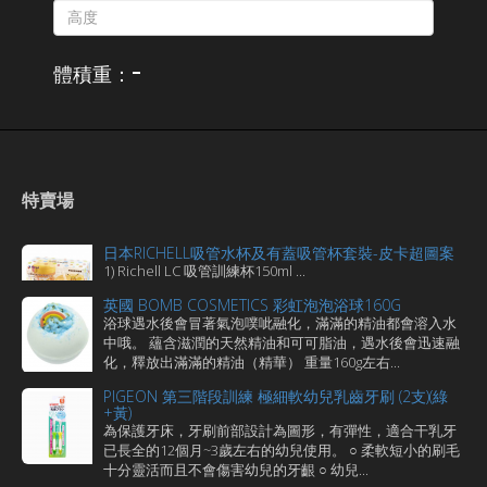
-
體積重：
特賣場
日本RICHELL吸管水杯及有蓋吸管杯套裝-皮卡超圖案
1) Richell LC 吸管訓練杯150ml ...
英國 BOMB COSMETICS 彩虹泡泡浴球160G
浴球遇水後會冒著氣泡噗呲融化，滿滿的精油都會溶入水
中哦。 蘊含滋潤的天然精油和可可脂油，遇水後會迅速融
化，釋放出滿滿的精油（精華） 重量160g左右...
PIGEON 第三階段訓練 極細軟幼兒乳齒牙刷 (2支)(綠
+黃)
為保護牙床，牙刷前部設計為圖形，有彈性，適合干乳牙
已長全的12個月~3歲左右的幼兒使用。 ○ 柔軟短小的刷毛
十分靈活而且不會傷害幼兒的牙齦 ○ 幼兒...