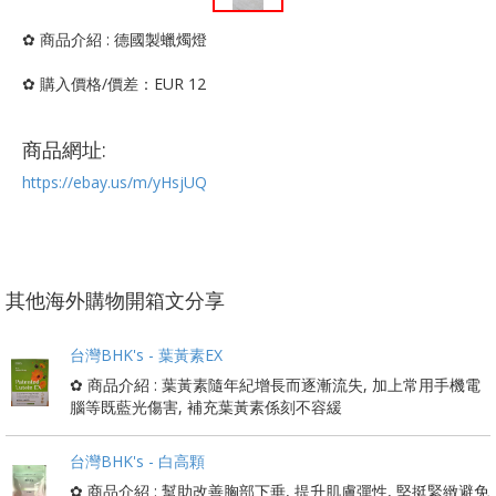
✿ 商品介紹 : 德國製蠟燭燈
✿ 購入價格/價差：EUR 12
商品網址:
https://ebay.us/m/yHsjUQ
其他海外購物開箱文分享
台灣BHK's - 葉黃素EX
✿ 商品介紹 : 葉黃素隨年紀增長而逐漸流失, 加上常用手機電
腦等既藍光傷害, 補充葉黃素係刻不容緩
台灣BHK's - 白高顆
✿ 商品介紹 : 幫助改善胸部下垂, 提升肌膚彈性, 堅挺緊緻避免