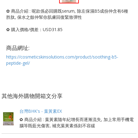
✿ 商品介紹 : 呢款係必回購既serum, 除左保濕B5成份仲含有6種
胜肽, 保水之餘仲幫你肌膚回復緊致彈性
✿ 購入價格/價差：USD31.85
商品網址:
https://cosmeticskinsolutions.com/product/soothing-b5-
peptide-gel/
其他海外購物開箱文分享
台灣BHK's - 葉黃素EX
✿ 商品介紹 : 葉黃素隨年紀增長而逐漸流失, 加上常用手機電
腦等既藍光傷害, 補充葉黃素係刻不容緩