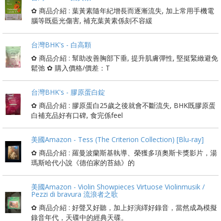
✿ 商品介紹 : 葉黃素隨年紀增長而逐漸流失, 加上常用手機電
腦等既藍光傷害, 補充葉黃素係刻不容緩
台灣BHK's - 白高顆
✿ 商品介紹 : 幫助改善胸部下垂, 提升肌膚彈性, 堅挺緊緻避免
鬆弛 ✿ 購入價格/價差：T
台灣BHK's - 膠原蛋白錠
✿ 商品介紹 : 膠原蛋白25歲之後就會不斷流失, BHK既膠原蛋
白補充品好有口碑, 食完係feel
美國Amazon - Tess (The Criterion Collection) [Blu-ray]
✿ 商品介紹 : 羅曼波蘭斯基執導、榮獲多項奧斯卡獎影片，湯
瑪斯哈代小說《德伯家的苔絲》的
美國Amazon - Violin Showpieces Virtuose Violinmusik /
Pezzi di bravura 流浪者之歌
✿ 商品介紹 : 好聲又好聽，加上好演繹好錄音，當然成為模擬
錄音年代，天碟中的經典天碟。