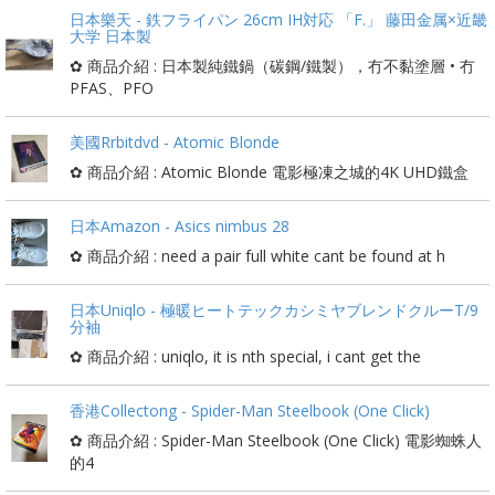
日本樂天 - 鉄フライパン 26cm IH対応 「F.」 藤田金属×近畿
大学 日本製
✿ 商品介紹 : 日本製純鐵鍋（碳鋼/鐵製），冇不黏塗層 • 冇
PFAS、PFO
美國Rrbitdvd - Atomic Blonde
✿ 商品介紹 : Atomic Blonde 電影極凍之城的4K UHD鐵盒
日本Amazon - Asics nimbus 28
✿ 商品介紹 : need a pair full white cant be found at h
日本Uniqlo - 極暖ヒートテックカシミヤブレンドクルーT/9
分袖
✿ 商品介紹 : uniqlo, it is nth special, i cant get the
香港Collectong - Spider-Man Steelbook (One Click)
✿ 商品介紹 : Spider-Man Steelbook (One Click) 電影蜘蛛人
的4