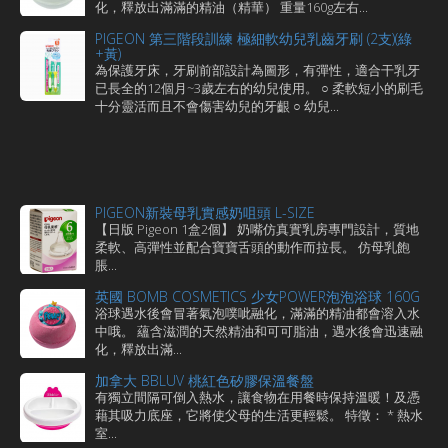
化，釋放出滿滿的精油（精華） 重量160g左右...
PIGEON 第三階段訓練 極細軟幼兒乳齒牙刷 (2支)(綠
+黃)
為保護牙床，牙刷前部設計為圖形，有彈性，適合干乳牙
已長全的12個月~3歲左右的幼兒使用。 ○ 柔軟短小的刷毛
十分靈活而且不會傷害幼兒的牙齦 ○ 幼兒...
PIGEON新裝母乳實感奶咀頭 L-SIZE
【日版 Pigeon 1盒2個】 奶嘴仿真實乳房專門設計，質地
柔軟、高彈性並配合寶寶舌頭的動作而拉長。 仿母乳飽
脹...
英國 BOMB COSMETICS 少女POWER泡泡浴球 160G
浴球遇水後會冒著氣泡噗呲融化，滿滿的精油都會溶入水
中哦。 蘊含滋潤的天然精油和可可脂油，遇水後會迅速融
化，釋放出滿...
加拿大 BBLUV 桃紅色矽膠保溫餐盤
有獨立間隔可倒入熱水，讓食物在用餐時保持溫暖！及憑
藉其吸力底座，它將使父母的生活更輕鬆。 特徵： * 熱水
室...