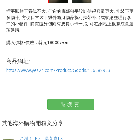
摺平狀態下看似不大, 但它的底部攤平設計使得容量更大, 能裝下更
多物件, 方便日常裝下幾件隨身物品就可攜帶外出或收納整理行李
中的小物件. 購買隨身包附有成員小卡一張, 可在網站上根據成員選
項選購.
購入價格/價差：韓元18000won
商品網址:
https://www.yes24.com/Product/Goods/126288923
幫我買
其他海外購物開箱文分享
台灣BHK's - 葉黃素EX