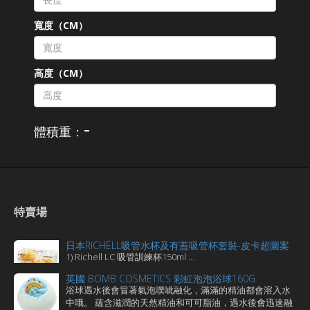
寬度（CM）
高度（CM）
-
體積重：
特賣場
日本RICHELL吸管水杯及有蓋吸管杯套裝-皮卡超圖案
1) Richell LC 吸管訓練杯150ml ...
英國 BOMB COSMETICS 彩虹泡泡浴球160G
浴球遇水後會冒著氣泡噗呲融化，滿滿的精油都會溶入水
中哦。 蘊含滋潤的天然精油和可可脂油，遇水後會迅速融