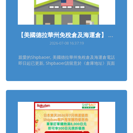
【美國德拉華州免稅倉及海運倉】 電話更新通知
2026-07-08 16:37:19
親愛的Shipbaoer, 美國德拉華州免稅倉及海運倉電話
即日起已更新, Shipbaoer請留意於《倉庫地址》頁面
查看並盡快更新各網購平台預設的送貨資料。 如有任
何查詢, 請聯絡Shipbao客服, 謝謝。 Shipbao團隊