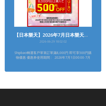
【日本樂天】2026年7月日本樂天轉運優惠
2026-06-29 18:02:02
Shipbao轉運客戶單筆訂單滿8,000円 即可享500円購
物優惠 優惠券使用期間 : 2026年7月1日00:00-7月
31日23:59(日本時間) 領券連結(限量2,000張, 每位樂
天用戶可使用4次) :
https://b.link/SBRTCoupon202607 詳情請瀏覽【樂
天優惠活動】
https://tw.shipbao.com/information/rakuten