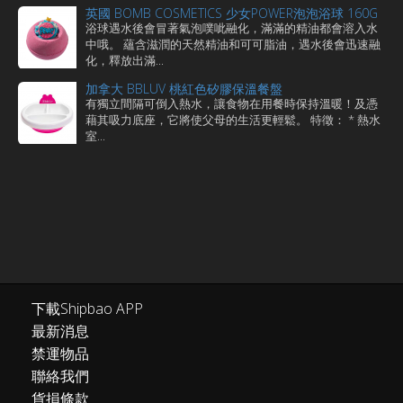
英國 BOMB COSMETICS 少女POWER泡泡浴球 160G
浴球遇水後會冒著氣泡噗呲融化，滿滿的精油都會溶入水
中哦。 蘊含滋潤的天然精油和可可脂油，遇水後會迅速融
化，釋放出滿...
加拿大 BBLUV 桃紅色矽膠保溫餐盤
有獨立間隔可倒入熱水，讓食物在用餐時保持溫暖！及憑
藉其吸力底座，它將使父母的生活更輕鬆。 特徵： * 熱水
室...
下載Shipbao APP
最新消息
禁運物品
聯絡我們
貨損條款