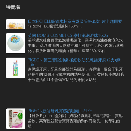
特賣場
日本RICHELL吸管水杯及有蓋吸管杯套裝-皮卡超圖案
1) Richell LC 吸管訓練杯150ml ...
英國 BOMB COSMETICS 彩虹泡泡浴球160G
浴球遇水後會冒著氣泡噗呲融化，滿滿的精油都會溶入水
中哦。 蘊含滋潤的天然精油和可可脂油，遇水後會迅速融
化，釋放出滿滿的精油（精華） 重量160g左右...
PIGEON 第三階段訓練 極細軟幼兒乳齒牙刷 (2支)(綠
+黃)
為保護牙床，牙刷前部設計為圖形，有彈性，適合干乳牙
已長全的12個月~3歲左右的幼兒使用。 ○ 柔軟短小的刷毛
十分靈活而且不會傷害幼兒的牙齦 ○ 幼兒...
PIGEON新裝母乳實感奶咀頭 L-SIZE
【日版 Pigeon 1盒2個】 奶嘴仿真實乳房專門設計，質地
柔軟、高彈性並配合寶寶舌頭的動作而拉長。 仿母乳飽
脹...